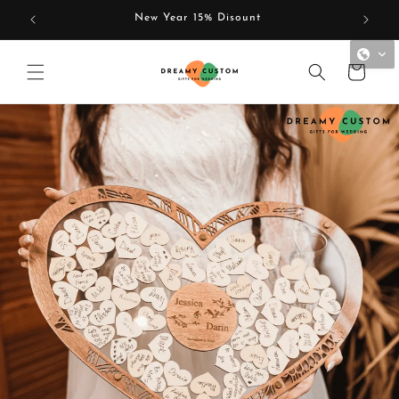
Skip to
New Year 15% Disount
content
Cart